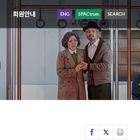
회원안내
ENG
SPACtrum
SEARCH
`