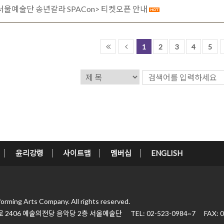
 서울예술단 송년갈라 SPACon> 티켓오픈 안내
1
2
3
4
5
윤리강령
사이트맵
멤버십
ENGLISH
forming Arts Company.
All rights reserved.
 2406
예술의전당 음악당 2층 서울예술단
TEL: 02-523-0984~7
FAX: 