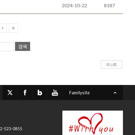
2024-10-22
8187
검색
Familysite
02-523-0855