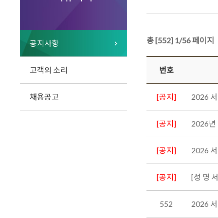
총 [552] 1/56 페이지
공지사항
고객의 소리
번호
채용공고
[공지]
2026
[공지]
2026
[공지]
2026 
[공지]
[성 명
552
2026