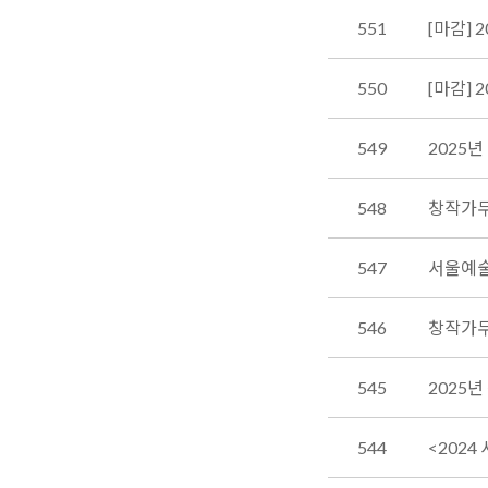
551
[마감]
550
[마감] 
549
2025
548
창작가무
547
서울예술
546
창작가무극
545
2025
544
<2024