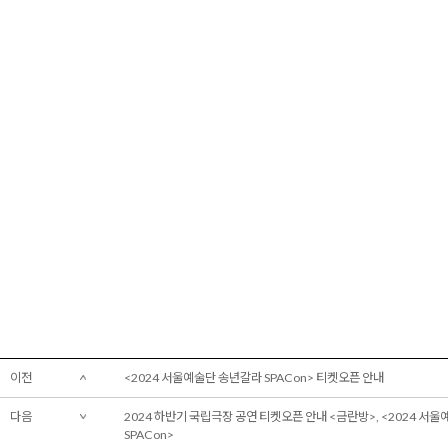
이전
<2024 서울예술단 송년갈라 SPACon> 티켓오픈 안내
다음
2024 하반기 국립극장 공연 티켓오픈 안내 <금란방>, <2024 서
SPACon>