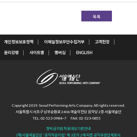
목록
개인정보보호정책
이메일정보무단수집거부
고객헌장
윤리강령
사이트맵
멤버십
ENGLISH
Copyright 2019. Seoul Performing Arts Company.
All rights reserved.
서울특별시 서초구 남부순환로 2406
예술의전당 음악당 2층 서울예술단
TEL: 02-523-0984~7
FAX: 02-523-0855
청탁금지법 적용대상기관안내
(재)서울예술단은 “공직자윤리법”
제 3조의 2에 따른 공직유관단체로서