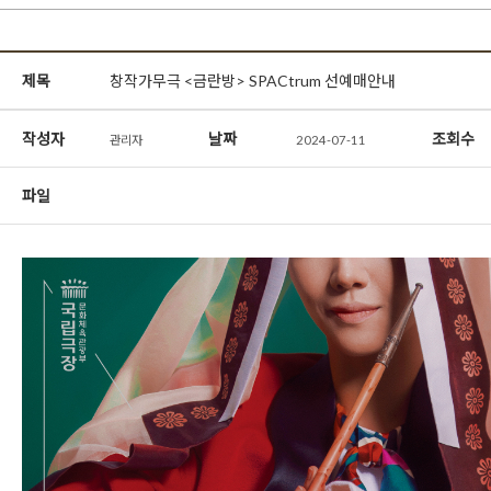
제목
창작가무극 <금란방> SPACtrum 선예매안내
작성자
날짜
조회수
관리자
2024-07-11
파일