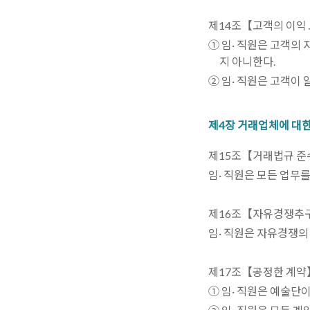
제14조【고객의 이익
① 임· 직원은 고객의
지 아니한다.
② 임· 직원은 고객이
제4장 거래업체에 대한
제15조【거래법규 준
임· 직원은 모든 업무
제16조【자유경쟁추
임· 직원은 자유경쟁
제17조【공정한 계약
① 임· 직원은 예술단