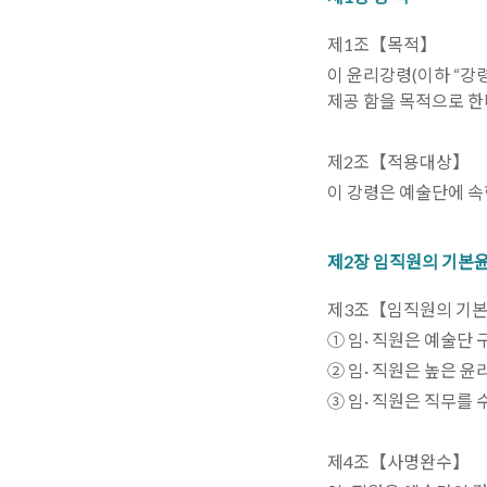
제1조【목적】
이 윤리강령(이하 “강
제공 함을 목적으로 한
제2조【적용대상】
이 강령은 예술단에 속
제2장 임직원의 기본
제3조【임직원의 기
① 임· 직원은 예술단
② 임· 직원은 높은 
③ 임· 직원은 직무를
제4조【사명완수】