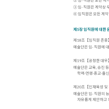
② 임· 직원은 모든 
③ 임· 직원은 계약상
④ 임직원은 모든 계약
제5장 임직원에 대한 
제18조【임직원 존중
예술단은 임· 직원에 
제19조【공정한 대우
예술단은 교육, 승진 
학력·연령·종교·출
제20조【인재육성 및
예술단은 임· 직원의 
자유롭게 제안하고 