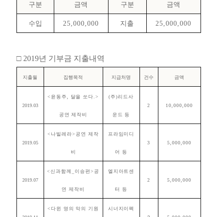
구분
금액
구분
금액
수입
25,000,000
지출
25,000,000
□ 2019년 기부금 지출내역
지출월
집행목적
지급처명
건수
금액
<윤동주, 달을 쏘다.>
(주)리드사
2019.03
2
10,000,000
공연 제작비
운드 등
<나빌레라>공연 제작
프라임미디
2019.05
3
5,000,000
비
어 등
<신과함께_이승편>공
엘지아트센
2019.07
2
5,000,000
연 제작비
터 등
<다윈 영의 악의 기원
시너지이펙
2