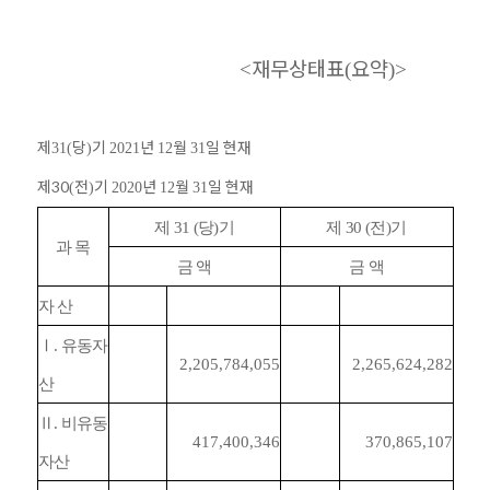
재무상태표
요약
<
(
)>
제
당
기
년
월
일 현재
31(
)
2021
12
31
제30
전
기
년
월
일 현재
(
)
2020
12
31
제
31 (
당
)
기
제
30 (
전
)
기
과 목
금 액
금 액
자 산
Ⅰ
.
유동자
2,205,784,055
2,265,624,282
산
Ⅱ
.
비유동
417,400,346
370,865,107
자산