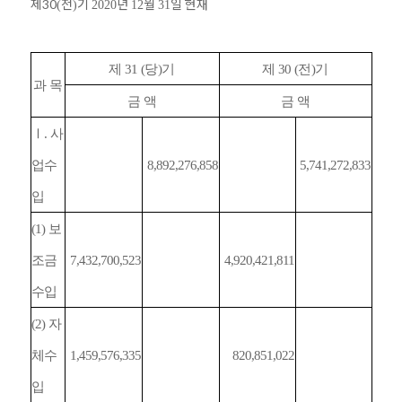
제30
전
기
년
월
일 현재
(
)
2020
12
31
제
31 (
당
)
기
제
30 (
전
)
기
과 목
금 액
금 액
Ⅰ
.
사
업수
8,892,276,858
5,741,272,833
입
(1)
보
조금
7,432,700,523
4,920,421,811
수입
(2)
자
체수
1,459,576,335
820,851,022
입