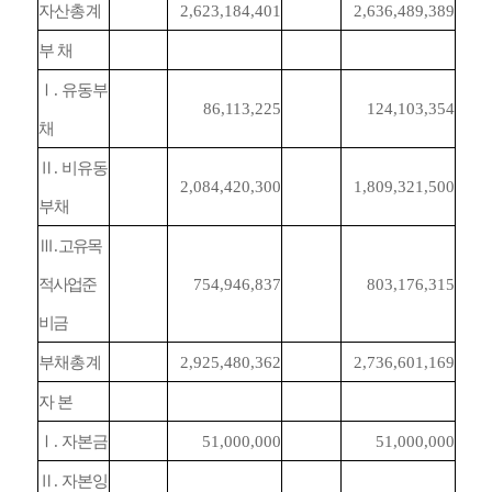
자산총계
2,623,184,401
2,636,489,389
부 채
Ⅰ
.
유동부
86,113,225
124,103,354
채
Ⅱ
.
비유동
2,084,420,300
1,809,321,500
부채
Ⅲ
.
고유목
적사업준
754,946,837
803,176,315
비금
부채총계
2,925,480,362
2,736,601,169
자 본
Ⅰ
.
자본금
51,000,000
51,000,000
Ⅱ
.
자본잉