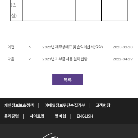
(
손
실
)
이전
2022년 재무상태표 및 손익계산서(요약)
2023-03-20
다음
2021년 기부금 사용 실적 현황
2022-04-29
목록
개인정보보호정책
이메일정보무단수집거부
고객헌장
윤리강령
사이트맵
멤버십
ENGLISH