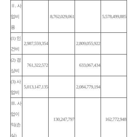
Ⅱ
.
사
업비
8,762,029,061
5,578,499,885
용
(1)
인
2,987,559,354
2,809,055,922
건비
(2)
경
761,322,572
633,067,434
상비
(3)
사
5,013,147,135
2,084,779,194
업비
Ⅲ
.
사
업이
130,247,797
162,772,948
익
(
손
실
)