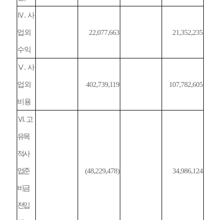
Ⅳ
.
사
업외
22,077,663
21,352,235
수익
Ⅴ
.
사
업외
402,739,119
107,782,605
비용
Ⅵ
.
고
유목
적사
업준
(48,229,478)
34,986,124
비금
전입