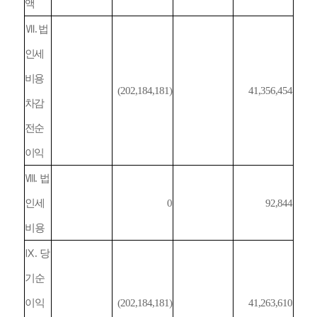
액
Ⅶ
.
법
인세
비용
(202,184,181)
41,356,454
차감
전순
이익
Ⅷ
.
법
인세
0
92,844
비용
Ⅸ
.
당
기순
이익
(202,184,181)
41,263,610